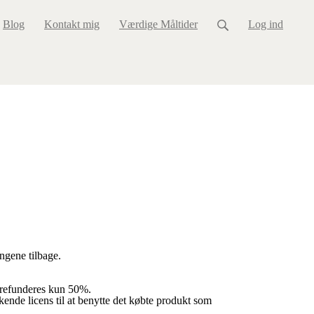
Blog
Kontakt mig
Værdige Måltider
Log ind
engene tilbage.
, refunderes kun 50%.
kende licens til at benytte det købte produkt som