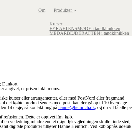
Om
Produkter
Kurser
FYRAFTENSMØDE i tandklinikken
MEDARBEJDERAFTEN i tandklinikken
g Dankort.
er angivet, er prisen inkl. moms.
ysiske kurser eller arrangementer, eller med PostNord eller fragtmand.
skal det købte produkt sendes med post, kan der gå op til 10 hverdage.
inden 14 dage, så kontakt mig på
hanne@heinrich.dk,
og du vil få alle p
f refusionen. Dette er opgivet ifm. køb.
 af en vejledning mindre end et døgn før vejledningen skulle finde sted
s samt digitale produkter tilhører Hanne Heinrich. Ved køb opnås udeluk