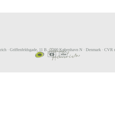
rich
·
Griffenfeldsgade, 11 B
·
2200 København N
·
Denmark
·
CVR n