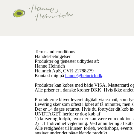
Terms and conditions
Handelsbetingelser
Produkter og tjenester udbydes af:
Hanne Heinrich
Heinrich ApS, CVR 21788279
Kontakt mig på
hanne@heinrich.dk
.
Produkter kan købes med både VISA, Mastercard o
Alle priser er i danske kroner DKK. Hvis ikke andet 
Produkterne bliver leveret digitalt via e-mail, som f
Levering sker som oftest i løbet af få minutter, men 
Der er 14 dages returret. Hvis du fortryder dit køb 
UNDTAGET herfor er dog køb af
1) kurser og forløb, hvor der kan være en reduktion a
2) 1:1 Individuel vejledning. Ved annullering af køb
Alle rettigheder til kurser, forløb, workshops, event
angivet under det pågældende produkt.