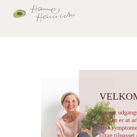
VELKO
Uanset udgangs
Nøglen er at a
dine symptome
tiltag tilpasse