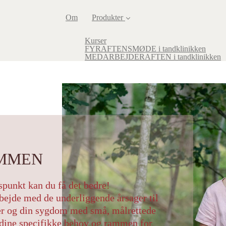
Om
Produkter
Kurser
FYRAFTENSMØDE i tandklinikken
MEDARBEJDERAFTEN i tandklinikken
MMEN
punkt kan du få det bedre!
rbejde med de underliggende årsager til
r og din sygdom med små, målrettede
t dine specifikke behov og rammen for