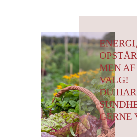
ENERGI
OPSTÅR 
MEN AF
VALG!
DU HAR
SUNDHE
GERNE 